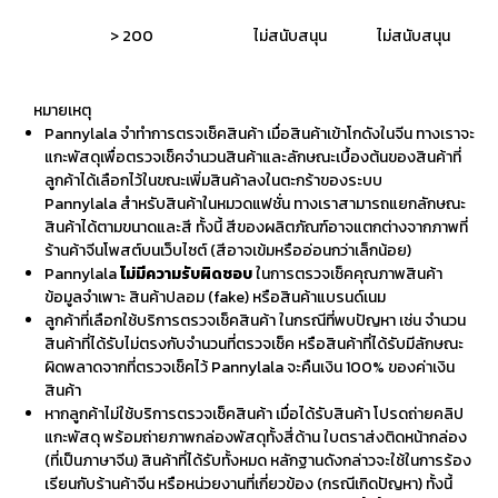
> 200
ไม่สนับสนุน
ไม่สนับสนุน
หมายเหตุ
Pannylala จำทำการตรจเช็คสินค้า เมื่อสินค้าเข้าโกดังในจีน ทางเราจะ
แกะพัสดุเพื่อตรวจเช็คจำนวนสินค้าและลักษณะเบื้องต้นของสินค้าที่
ลูกค้าได้เลือกไว้ในขณะเพิ่มสินค้าลงในตะกร้าของระบบ
Pannylala สำหรับสินค้าในหมวดแฟชั่น ทางเราสามารถแยกลักษณะ
สินค้าได้ตามขนาดและสี ทั้งนี้ สีของผลิตภัณฑ์อาจแตกต่างจากภาพที่
ร้านค้าจีนโพสต์บนเว็บไซต์ (สีอาจเข้มหรืออ่อนกว่าเล็กน้อย)
Pannylala
ไม่มีความรับผิดชอบ
ในการตรวจเช็คคุณภาพสินค้า
ข้อมูลจำเพาะ สินค้าปลอม (fake) หรือสินค้าแบรนด์เนม
ลูกค้าที่เลือกใช้บริการตรวจเช็คสินค้า ในกรณีที่พบปัญหา เช่น จำนวน
สินค้าที่ได้รับไม่ตรงกับจำนวนที่ตรวจเช็ค หรือสินค้าที่ได้รับมีลักษณะ
ผิดพลาดจากที่ตรวจเช็คไว้ Pannylala จะคืนเงิน 100% ของค่าเงิน
สินค้า
หากลูกค้าไม่ใช้บริการตรวจเช็คสินค้า เมื่อได้รับสินค้า โปรดถ่ายคลิป
แกะพัสดุ พร้อมถ่ายภาพกล่องพัสดุทั้งสี่ด้าน ใบตราส่งติดหน้ากล่อง
(ที่เป็นภาษาจีน) สินค้าที่ได้รับทั้งหมด หลักฐานดังกล่าวจะใช้ในการร้อง
เรียนกับร้านค้าจีน หรือหน่วยงานที่เกี่ยวข้อง (กรณีเกิดปัญหา)
ทั้งนี้