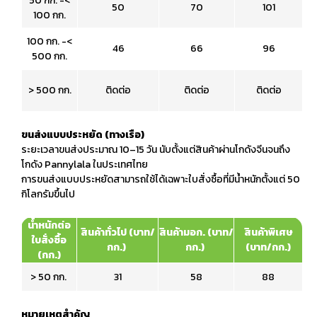
50 กก. -<
50
70
101
100 กก.
100 กก. -<
46
66
96
500 กก.
> 500 กก.
ติดต่อ
ติดต่อ
ติดต่อ
ขนส่งแบบประหยัด (ทางเรือ)
ระยะเวลาขนส่งประมาณ 10–15 วัน นับตั้งแต่สินค้าผ่านโกดังจีนจนถึง
โกดัง Pannylala ในประเทศไทย
การขนส่งแบบประหยัดสามารถใช้ได้เฉพาะใบสั่งซื้อที่มีน้ำหนักตั้งแต่ 50
กิโลกรัมขึ้นไป
น้ำหนักต่อ
สินค้าทั่วไป (บาท/
สินค้ามอก. (บาท/
สินค้าพิเศษ
ใบสั่งซื้อ
กก.)
กก.)
(บาท/กก.)
(กก.)
> 50 กก.
31
58
88
หมายเหตุสำคัญ