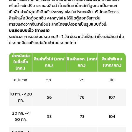
หรือน้ำหนักปริมาตรของสินค้า โดยยึดค่าน้ำหนักที่สูงกว่าเป็นเกณฑ์
เมื่อสินค้าเข้าสู่คลังสินค้า Pannylala ในประเทศจีน บริษัทจะจัดการ
สินค้าเพื่อปิดตู้ออกจีน Pannylala ได้ปิดตู้ออกจีนทุกวัน
การขนส่งจากจีนมายังประเทศไทยแบ่งออกเป็นรูปแบบดังนี้:
ขนส่งแบบเร็ว (ทางรถ)
ระยะเวลาการขนส่งประมาณ 5–7 วัน นับจากวันที่สินค้าถึงคลังสินค้าใน
ประเทศจีนจนถึงคลังสินค้าในประเทศไทย
น้ำหนักต่อ
สินค้าทั่วไป (บาท/
สินค้ามอก. (บาท/
สินค้าพิเศษ
ใบสั่งซื้อ
กก.)
กก.)
(บาท/กก.)
(กก.)
< 10 กก.
59
79
110
10 กก. -< 20
56
76
107
กก.
20 กก. -<
53
73
104
50 กก.