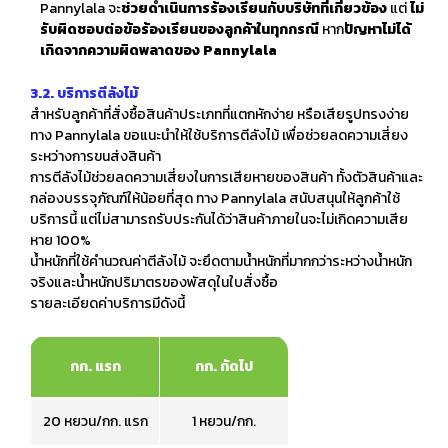
Pannylala จะ
ช่วยดำเนินการร้องเรียนกับบริษัทที่เกี่ยวข้อง
แต่
ไม่
รับผิดชอบต่อข้อร้องเรียนของลูกค้าในทุกกรณี
หาก
ปัญหาไม่ได้
เกิดจากความผิดพลาดของ Pannylala
3.2. บริการตีลังไม้
สำหรับลูกค้าที่สั่งซื้อสินค้าประเภทที่แตกหักง่าย หรือเสียรูปทรงง่าย
ทาง Pannylala ขอแนะนำให้ใช้บริการตีลังไม้ เพื่อช่วยลดความเสี่ยง
ระหว่างการขนส่งสินค้า
การตีลังไม้ช่วยลดความเสี่ยงในการเสียหายของสินค้า ทั้งตัวสินค้าและ
กล่องบรรจุภัณฑ์ให้น้อยที่สุด ทาง Pannylala สนับสนุนให้ลูกค้าใช้
บริการนี้ แต่ไม่สามารถรับประกันได้ว่าสินค้าภายในจะไม่เกิดความเสีย
หาย 100%
น้ำหนักที่ใช้คำนวณค่าตีลังไม้ จะยึดตามน้ำหนักที่มากกว่าระหว่างน้ำหนัก
จริงและน้ำหนักปริมาตรของพัสดุในใบสั่งซื้อ
รายละเอียดค่าบริการมีดังนี้
กก. แรก
กก. ถัดไป
20 หยวน/กก. แรก
1 หยวน/กก.