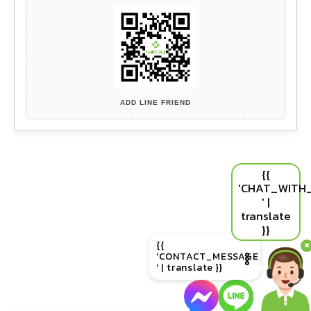
ADD LINE FRIEND
{{
'CHAT_WITH
' |
translate
}}
{{
✖
'CONTACT_MESSAGE
' | translate }}