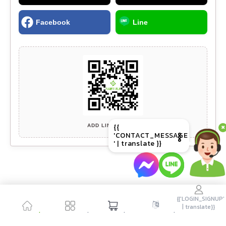
Facebook
Line
{{
'CHAT_WITH
' |
translate
}}
{{
ADD LINE FRIEND
✖
'CONTACT_MESSAGE
' | translate }}
{{'LOGIN_SIGNUP'
| translate}}
{{'HOME' |
{{'PRODUCT' |
{{'CART' |
{{'LANGUAGE' |
translate }}
translate }}
translate }}
translate}}