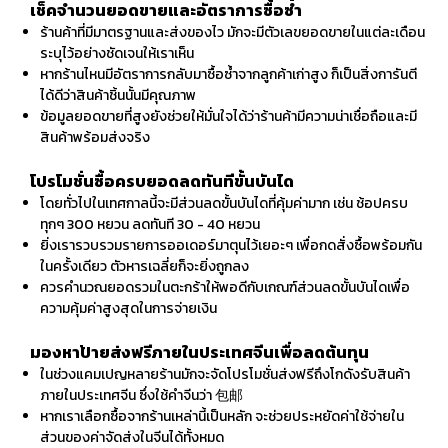
เช็คจำนวนยอดขายและอัตราการซื้อซ้ำ
ร้านค้าที่มีมาตรฐานและส่งของไว มักจะมีตัวเลขยอดขายในแต่ละเดือน
ระบุไว้อย่างชัดเจนให้เราเห็น
หากร้านไหนมีอัตราการกลับมาซื้อซ้ำจากลูกค้าเก่าสูง ก็เป็นสิ่งการันตี
ได้ดีว่าสินค้าชิ้นนั้นมีคุณภาพ
ข้อมูลยอดขายที่สูงยังช่วยให้มั่นใจได้ว่าร้านค้ามีความน่าเชื่อถือและมี
สินค้าพร้อมส่งจริง
โปรโมชั่นซื้อครบยอดลดทันทีขั้นบันได
โดยทั่วไปในเทศกาลนี้จะมีส่วนลดขั้นบันไดที่คุ้มค่ามาก เช่น ช้อปครบ
ทุกๆ 300 หยวน ลดทันที 30 - 40 หยวน
ยิ่งเรารวบรวมรายการออเดอร์มาตุนไว้เยอะๆ เพื่อกดสั่งซื้อพร้อมกัน
ในครั้งเดียว ตัวหารเฉลี่ยก็จะยิ่งถูกลง
ควรคำนวณยอดรวมในตะกร้าให้พอดีกับเกณฑ์ส่วนลดขั้นบันไดเพื่อ
ความคุ้มค่าสูงสุดในการจ่ายเงิน
มองหาป้ายส่งฟรีภายในประเทศจีนเพื่อลดต้นทุน
ในช่วงแคมเปญหลายร้านมักจะจัดโปรโมชั่นส่งฟรีถึงโกดังรับสินค้า
ภายในประเทศจีน ซึ่งใช้คำจีนว่า 包邮
หากเราเลือกซื้อจากร้านเหล่านี้เป็นหลัก จะช่วยประหยัดค่าใช้จ่ายใน
ส่วนของค่าจัดส่งในจีนได้ทั้งหมด