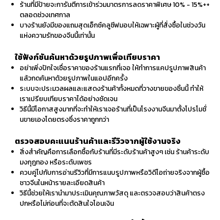
ร้านที่มีป้ายจะการันตีการเข้าร่วมมาตรการลดราคาพิเศษ 10% - 15%++
ตลอดช่วงเทศกาล
บางร้านยังมีของแถมสุดเอ็กซ์คลูซีฟมอบให้เฉพาะผู้ที่สั่งซื้อในช่วงวัน
แห่งความรักของจีนนี้เท่านั้น
ใช้ฟังก์ชันค้นหาด้วยรูปภาพเพื่อเทียบราคา
อย่าเพิ่งปักใจเชื่อราคาของร้านแรกที่เจอ ให้ทำการแคปรูปภาพสินค้า
แล้วกดค้นหาด้วยรูปภาพในแอปอีกครั้ง
ระบบจะประมวลผลและแสดงร้านค้าทั้งหมดที่วางขายของชิ้นนี้ ทำให้
เราเปรียบเทียบราคาได้อย่างชัดเจน
วิธีนี้มีโอกาสสูงมากที่จะทำให้เราเจอร้านที่เป็นโรงงานจีนมาตั้งโปรโมชั่
นขายเองโดยตรงซึ่งราคาถูกกว่า
ตรวจสอบคะแนนร้านค้าและรีวิวจากผู้ใช้งานจริง
สิ่งสำคัญคือการเลือกซื้อกับร้านที่มีระดับร้านค้าสูงๆ เช่น ร้านค้าระดับ
มงกุฎทอง หรือระดับเพชร
ควบคู่ไปกับการอ่านรีวิวที่มีการแนบรูปภาพหรือวิดีโอถ่ายจริงจากผู้ซื้อ
ชาวจีนในหน้ารายละเอียดสินค้า
วิธีนี้ช่วยให้เรานำมาประเมินคุณภาพวัสดุ และตรวจสอบว่าสินค้าตรง
ปกหรือไม่ก่อนที่จะตัดสินใจโอนเงิน