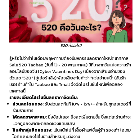
520 คืออะไร?
รู้หรือไม่ว่าทำไมเดือนพฤษภาคมต้องมีมหกรรมลดราคาใหญ่?
เทศกาล
Sale 520 Taobao
(วันที่ 13 - 20 พฤษภาคม) มีที่มาจากวันแห่งความรัก
ออนไลน์ของจีน (Cyber Valentine's Day) เนื่องจากเสียงอ่านของ
ตัวเลข "520" (อู่เอ้อร์หลิง) พ้องเสียงกับคำว่า "หว่ออ้ายหนี่" (ฉันรัก
เธอ) ร้านค้าใน Taobao และ Tmall จึงจัดโปรโมชั่นใหญ่เพื่อฉลอง
เทศกาลนี้
รายละเอียดโปรโมชั่นลดราคาจัดเต็ม:
ส่วนลดโดยตรง:
รับส่วนลดทันที 10% - 15%++ สำหรับทุกออเดอร์ที่
ร่วมรายการ
โค้ดลดราคาสะสม:
ยิ่งช้อปเยอะ ยิ่งลดเพิ่มตามขั้น ซึ่งแต่ละร้านค้าจะ
แจกคูปองพิเศษตลอดช่วงแคมเปญ
สินค้ากลุ่มฮิตลดแรง:
เน้นหนักไปที่ เสื้อผ้าแฟชั่นคู่รัก รองเท้า ไอเทม
ไอที และของใช้ในบ้านสำหรับคู่แต่งงาน