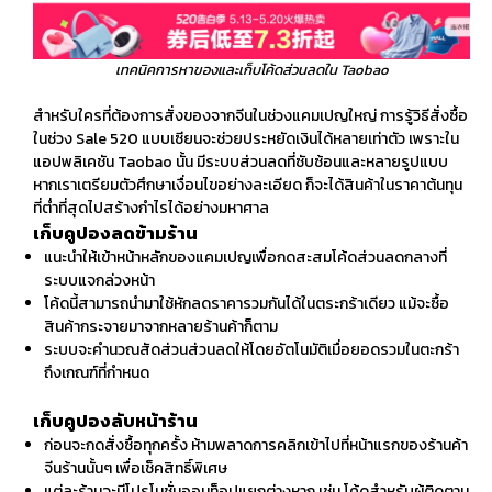
เทคนิคการหาของและเก็บโค้ดส่วนลดใน Taobao
สำหรับใครที่ต้องการสั่งของจากจีนในช่วงแคมเปญใหญ่ การรู้วิธีสั่งซื้อ
ในช่วง Sale 520 แบบเซียนจะช่วยประหยัดเงินได้หลายเท่าตัว เพราะใน
แอปพลิเคชัน Taobao นั้น มีระบบส่วนลดที่ซับซ้อนและหลายรูปแบบ
หากเราเตรียมตัวศึกษาเงื่อนไขอย่างละเอียด ก็จะได้สินค้าในราคาต้นทุน
ที่ต่ำที่สุดไปสร้างกำไรได้อย่างมหาศาล
เก็บคูปองลดข้ามร้าน
แนะนำให้เข้าหน้าหลักของแคมเปญเพื่อกดสะสมโค้ดส่วนลดกลางที่
ระบบแจกล่วงหน้า
โค้ดนี้สามารถนำมาใช้หักลดราคารวมกันได้ในตระกร้าเดียว แม้จะซื้อ
สินค้ากระจายมาจากหลายร้านค้าก็ตาม
ระบบจะคำนวณสัดส่วนส่วนลดให้โดยอัตโนมัติเมื่อยอดรวมในตะกร้า
ถึงเกณฑ์ที่กำหนด
เก็บคูปองลับหน้าร้าน
ก่อนจะกดสั่งซื้อทุกครั้ง ห้ามพลาดการคลิกเข้าไปที่หน้าแรกของร้านค้า
จีนร้านนั้นๆ เพื่อเช็คสิทธิ์พิเศษ
แต่ละร้านจะมีโปรโมชั่นออนท็อปแยกต่างหาก เช่น โค้ดสำหรับผู้ติดตาม