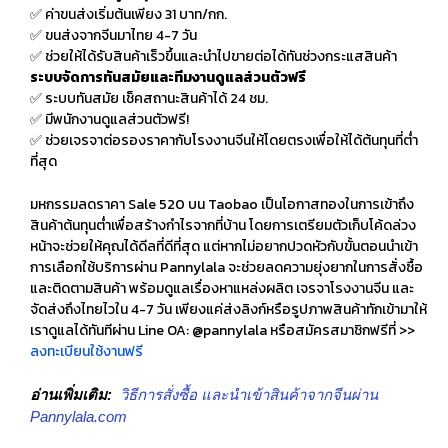
✅ ค่าขนส่งเริ่มต้นเพียง 31 บาท/กก.
✅ ขนส่งจากจีนมาไทย 4-7 วัน
✅ ช่วยให้ได้รับสินค้าเร็วขึ้นและนำไปขายต่อได้ทันช่วงกระแสสินค้า
ระบบจัดการทันสมัยและทีมงานดูแลส่วนตัวฟรี
✅ ระบบทันสมัย เช็คสถานะสินค้าได้ 24 ชม.
✅ มีพนักงานดูแลส่วนตัวฟรี!
✅ ช่วยเจรจาต่อรองราคากับโรงงานจีนให้โดยตรงเพื่อให้ได้ต้นทุนที่ต่ำ
ที่สุด
มหกรรมลดราคา Sale 520 บน Taobao เป็นโอกาสทองในการเข้าถึง
สินค้าต้นทุนต่ำเพื่อสร้างกำไรจากที่บ้าน โดยการเตรียมตัวเก็บโค้ดล่วง
หน้าจะช่วยให้คุณได้ดีลที่ดีที่สุด แต่หากไม่อยากปวดหัวกับขั้นตอนนำเข้า
การเลือกใช้บริการผ่าน Pannylala จะช่วยลดความยุ่งยากในการสั่งซื้อ
และติดตามสินค้า พร้อมดูแลเรื่องหาแหล่งผลิต เจรจาโรงงานจีน และ
จัดส่งถึงไทยไวใน 4-7 วัน เพียงแค่ส่งลิงก์หรือรูปภาพสินค้าทักเข้ามาให้
เราดูแลได้ทันทีผ่าน Line OA: @pannylala หรือสมัครสมาชิกฟรีที่ >>
ลงทะเบียนใช้งานฟรี
อ่านเพิ่มเติม:
วิธีการสั่งซื้อ และนำเข้าสินค้าจากจีนผ่าน
Pannylala.com