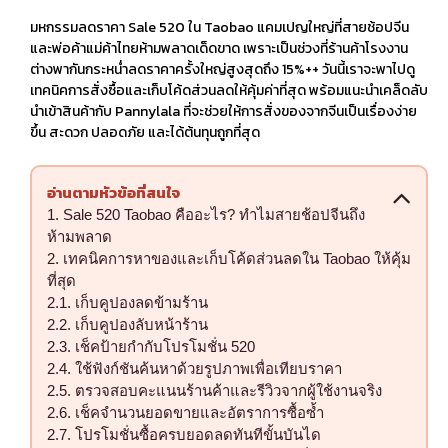
มหกรรมลดราคา Sale 520 ใน Taobao แคมเปญใหญ่ที่สายช้อปจีน
และพ่อค้าแม่ค้าไทยห้ามพลาดเด็ดขาด เพราะเป็นช่วงที่ร้านค้าโรงงาน
ต่างพากันกระหน่ำลดราคาครั้งใหญ่สูงสุดถึง 15%++ วันนี้เราจะพาไปดู
เทคนิคการสั่งซื้อและเก็บโค้ดส่วนลดให้คุ้มค่าที่สุด พร้อมแนะนำเคล็ดลับ
นำเข้าสินค้ากับ Pannylala ที่จะช่วยให้การสั่งของจากจีนเป็นเรื่องง่าย
ขึ้น สะดวก ปลอดภัย และได้ต้นทุนถูกที่สุด
อ่านตามหัวข้อที่สนใจ
Sale 520 Taobao คืออะไร? ทำไมสายช้อปจีนถึง
ห้ามพลาด
เทคนิคการหาของและเก็บโค้ดส่วนลดใน Taobao ให้คุ้ม
ที่สุด
เก็บคูปองลดข้ามร้าน
เก็บคูปองลับหน้าร้าน
เช็คป้ายกำกับโปรโมชั่น 520
ใช้ฟังก์ชันค้นหาด้วยรูปภาพเพื่อเทียบราคา
ตรวจสอบคะแนนร้านค้าและรีวิวจากผู้ใช้งานจริง
เช็คจำนวนยอดขายและอัตราการซื้อซ้ำ
โปรโมชั่นซื้อครบยอดลดทันทีขั้นบันได