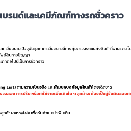
แบรนด์และเคมีภัณฑ์ทางรถชั่วคราว
เทศเวียดนาม ปัจจุบันศุลกากรเวียดนามมีการสุ่มตรวจรถขนส่งสินค้าที่ผ่านแดน โ
ทรัพย์สินทางปัญญา
ภทต่อไปนี้เป็นการชั่วคราว
ng List)
ตาม
ความเป็นจริง
และ
ห้ามปกปิดข้อมูลสินค้า
โดยเด็ดขาด
สอบ การปรับ หรือค่าใช้จ่ายเพิ่มเติมใด ๆ ลูกค้าจะต้องเป็นผู้รับผิดชอบค่า
ูกค้า Pannylala เพื่อรับคำแนะนำเพิ่มเติม